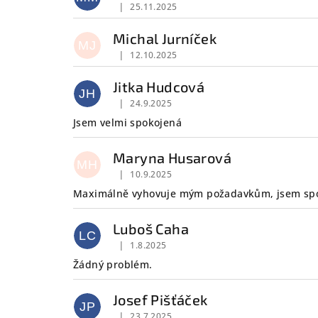
|
25.11.2025
Hodnocení obchodu je 5 z 5 hvězdiček.
Michal Jurníček
MJ
|
12.10.2025
Hodnocení obchodu je 5 z 5 hvězdiček.
Jitka Hudcová
JH
|
24.9.2025
Hodnocení obchodu je 5 z 5 hvězdiček.
Jsem velmi spokojená
Maryna Husarová
MH
|
10.9.2025
Hodnocení obchodu je 5 z 5 hvězdiček.
Maximálně vyhovuje mým požadavkům, jsem sp
Luboš Caha
LC
|
1.8.2025
Hodnocení obchodu je 5 z 5 hvězdiček.
Žádný problém.
Josef Pišťáček
JP
|
23.7.2025