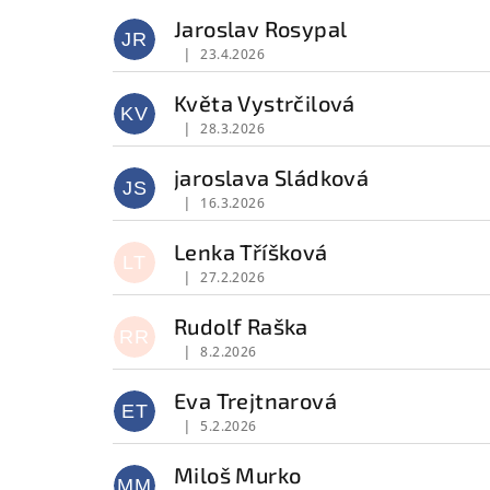
o
Jaroslav Rosypal
JR
|
23.4.2026
d
Hodnocení obchodu je 5 z 5 hvězdiček.
Květa Vystrčilová
n
KV
|
28.3.2026
Hodnocení obchodu je 5 z 5 hvězdiček.
o
jaroslava Sládková
c
JS
|
16.3.2026
Hodnocení obchodu je 5 z 5 hvězdiček.
e
Lenka Tříšková
LT
n
|
27.2.2026
Hodnocení obchodu je 5 z 5 hvězdiček.
í
Rudolf Raška
RR
|
8.2.2026
Hodnocení obchodu je 5 z 5 hvězdiček.
Eva Trejtnarová
ET
|
5.2.2026
Hodnocení obchodu je 5 z 5 hvězdiček.
Miloš Murko
MM