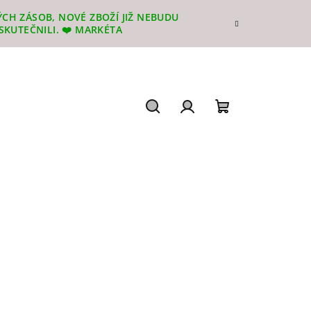
CH ZÁSOB, NOVÉ ZBOŽÍ JIŽ NEBUDU
SKUTEČNILI. ❤️ MARKÉTA
Hledat
Přihlášení
Nákupní
košík
u