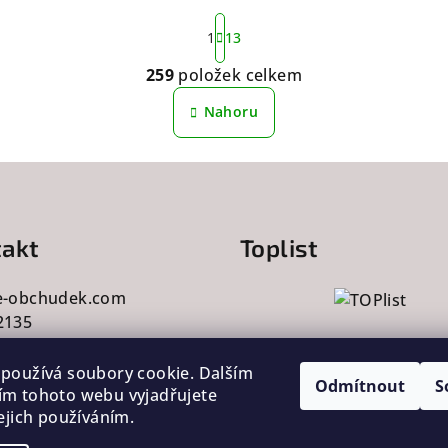
S
1
13
t
r
259
položek celkem
O
á
v
Nahoru
n
k
l
o
á
v
d
á
a
n
akt
Toplist
c
í
í
e-obchudek.com
p
2135
r
v
používá soubory cookie. Dalším
Odmítnout
S
k
m tohoto webu vyjadřujete
ejich používáním.
y