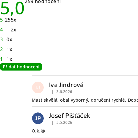
5,0
Průměrné
259 hodnocení
hodnocení
obchodu
je
5
255x
5,0
z
4
2x
5
hvězdiček.
3
0x
2
1x
1
1x
Přidat hodnocení
V
Iva Jindrová
ý
IJ
|
3.6.2026
Hodnocení obchodu je 5 z 5 hvězdiček.
p
Mast skvělá, obal vyborný, doručení rychlé. Dop
i
Josef Pišťáček
JP
s
|
5.5.2026
Hodnocení obchodu je 5 z 5 hvězdiček.
O.k.😀
h