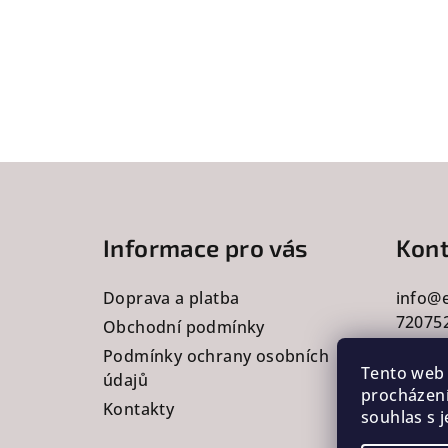
Z
á
Informace pro vás
Kont
p
a
Doprava a platba
info
@
72075
t
Obchodní podmínky
Podmínky ochrany osobních
í
Tento web 
údajů
procházení
Kontakty
souhlas s j