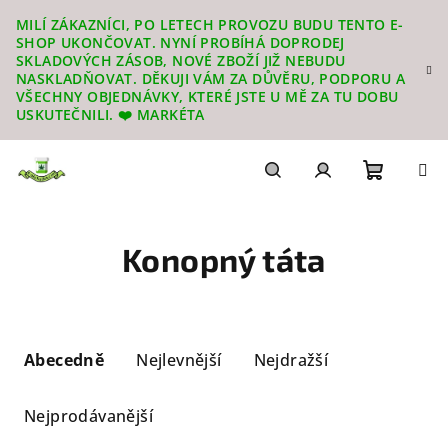
Přejít
MILÍ ZÁKAZNÍCI, PO LETECH PROVOZU BUDU TENTO E-
na
SHOP UKONČOVAT. NYNÍ PROBÍHÁ DOPRODEJ
obsah
SKLADOVÝCH ZÁSOB, NOVÉ ZBOŽÍ JIŽ NEBUDU
NASKLADŇOVAT. DĚKUJI VÁM ZA DŮVĚRU, PODPORU A
VŠECHNY OBJEDNÁVKY, KTERÉ JSTE U MĚ ZA TU DOBU
USKUTEČNILI. ❤️ MARKÉTA
Nákupn
Hledat
Přihlášení
Konopný táta
košík
Ř
a
Abecedně
Nejlevnější
Nejdražší
z
e
Nejprodávanější
n