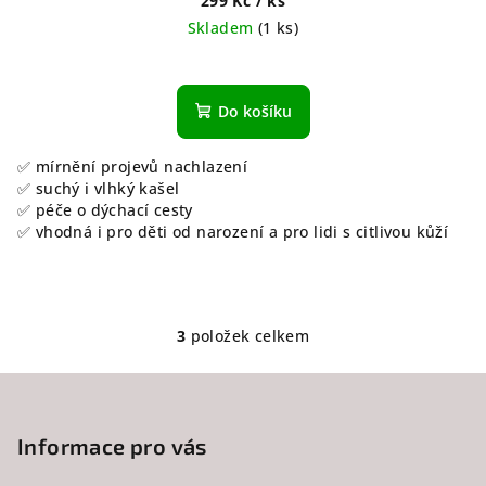
299 Kč
/ ks
Skladem
(1 ks)
Do košíku
✅ mírnění projevů nachlazení
✅ suchý i vlhký kašel
✅ péče o dýchací cesty
✅ vhodná i pro děti od narození a pro lidi s citlivou kůží
3
položek celkem
O
v
Z
l
á
á
p
Informace pro vás
d
a
a