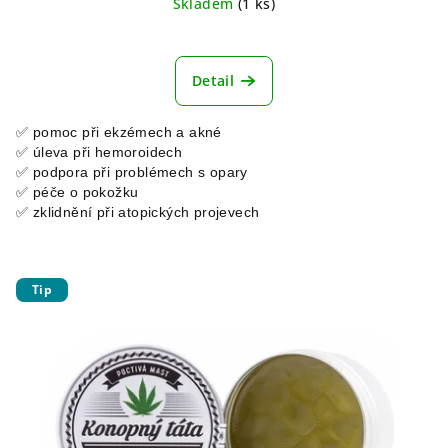
Skladem
(1 ks)
Průměrné
hodnocení
produktu
Detail
je
4,7
✅ pomoc při ekzémech a akné
z
✅ úleva při hemoroidech
5
✅ podpora při problémech s opary
hvězdiček.
✅ péče o pokožku
✅ zklidnění při atopických projevech
Tip