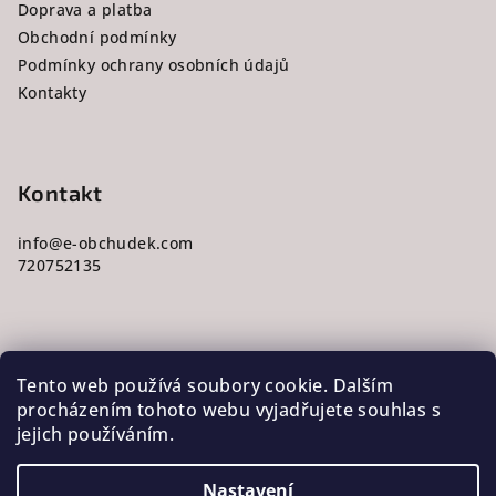
c
Doprava a platba
t
í
Obchodní podmínky
í
p
Podmínky ochrany osobních údajů
r
Kontakty
v
k
y
v
Kontakt
ý
p
info
@
e-obchudek.com
i
720752135
s
u
Tento web používá soubory cookie. Dalším
procházením tohoto webu vyjadřujete souhlas s
Toplist
jejich používáním.
Nastavení