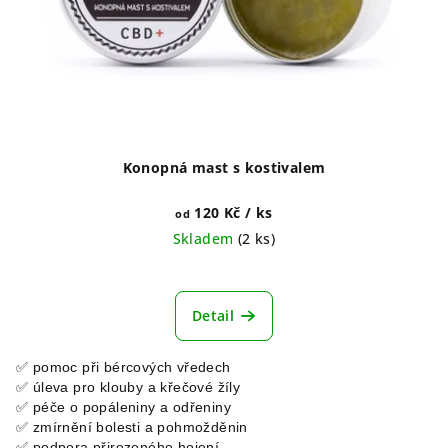
Konopná mast s kostivalem
120 Kč
/ ks
od
Skladem
(2 ks)
Průměrné
hodnocení
produktu
Detail
je
4,8
✅ pomoc při bércových vředech
z
✅ úleva pro klouby a křečové žíly
5
✅ péče o popáleniny a odřeniny
hvězdiček.
✅ zmírnění bolesti a pohmožděnin
✅ podpora přirozeného hojení